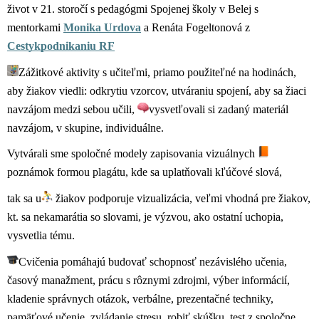
život v 21. storočí s pedagógmi Spojenej školy v Belej s 
mentorkami 
Monika Urdova
 a Renáta Fogeltonová z 
Cestykpodnikaniu RF
Zážitkové aktivity s učiteľmi, priamo použiteľné na hodinách, 
aby žiakov viedli: odkrytiu vzorcov, utváraniu spojení, aby sa žiaci 
navzájom medzi sebou učili, 
vysvetľovali si zadaný materiál 
navzájom, v skupine, individuálne.
Vytvárali sme spoločné modely zapisovania vizuálnych 
poznámok formou plagátu, kde sa uplatňovali kľúčové slová, 
tak sa u
 žiakov podporuje vizualizácia, veľmi vhodná pre žiakov, 
kt. sa nekamarátia so slovami, je výzvou, ako ostatní uchopia, 
vysvetlia tému.
Cvičenia pomáhajú budovať schopnosť nezávislého učenia, 
časový manažment, prácu s rôznymi zdrojmi, výber informácií, 
kladenie správnych otázok, verbálne, prezentačné techniky, 
pamäťové učenie, zvládanie stresu, robiť skúšku, test z spoločne 