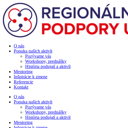
Preskočiť
na
obsah
O nás
Ponuka našich aktivít
Pozývame vás
Workshopy, prednášky
História podujatí a aktivít
Mentoring
Inšpirácie k zmene
Referencie
Kontakt
O nás
Ponuka našich aktivít
Pozývame vás
Workshopy, prednášky
História podujatí a aktivít
Mentoring
Inšpirácie k zmene