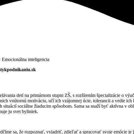
»
Emocionálna inteligencia
estykpodnikaniu.sk
delávania detí na primárnom stupni ZŠ, s rozšírením špecializácie o 
ch vnútornú motiváciu, učí ich vzájomnej úcte, tolerancii a vedie ich 
 situácií sociálne žiaducim spôsobom. Sama sa snaží byť aktívna v obla
nuje ju svet byliniek.
dčíme sa, že rozpoznať, vyjadriť, zdieľať a spracovať svoje emócie je j