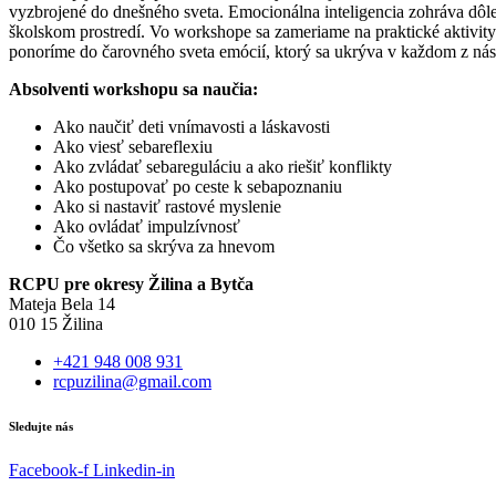
vyzbrojené do dnešného sveta. Emocionálna inteligencia zohráva dôlež
školskom prostredí. Vo workshope sa zameriame na praktické aktivity 
ponoríme do čarovného sveta emócií, ktorý sa ukrýva v každom z nás
Absolventi workshopu sa naučia:
Ako naučiť deti vnímavosti a láskavosti
Ako viesť sebareflexiu
Ako zvládať sebareguláciu a ako riešiť konflikty
Ako postupovať po ceste k sebapoznaniu
Ako si nastaviť rastové myslenie
Ako ovládať impulzívnosť
Čo všetko sa skrýva za hnevom
RCPU pre okresy Žilina a Bytča
Mateja Bela 14
010 15 Žilina
+421 948 008 931
rcpuzilina@gmail.com
Sledujte nás
Facebook-f
Linkedin-in