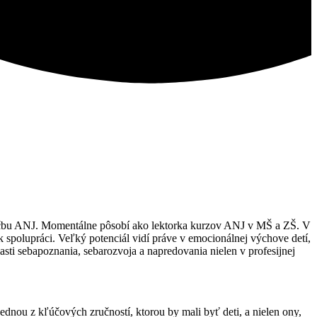
výučbu ANJ. Momentálne pôsobí ako lektorka kurzov ANJ v MŠ a ZŠ. V
k spolupráci. Veľký potenciál vidí práve v emocionálnej výchove detí,
sti sebapoznania, sebarozvoja a napredovania nielen v profesijnej
ednou z kľúčových zručností, ktorou by mali byť deti, a nielen ony,