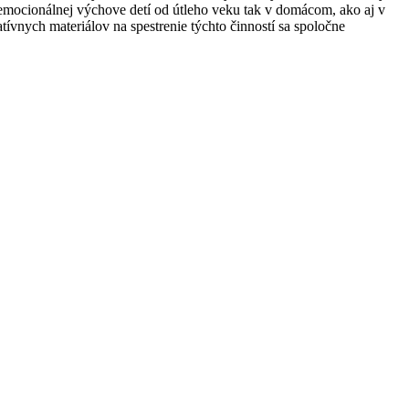
a emocionálnej výchove detí od útleho veku tak v domácom, ako aj v
ívnych materiálov na spestrenie týchto činností sa spoločne