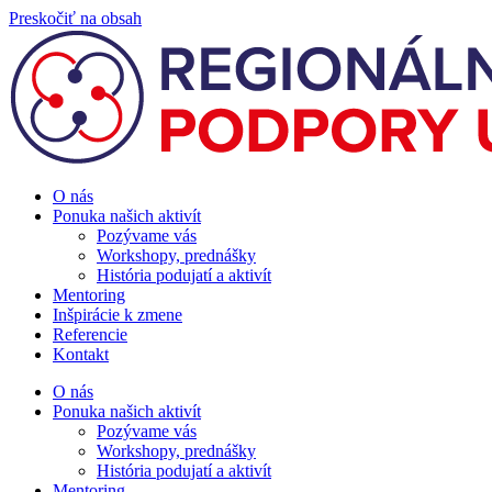
Preskočiť na obsah
O nás
Ponuka našich aktivít
Pozývame vás
Workshopy, prednášky
História podujatí a aktivít
Mentoring
Inšpirácie k zmene
Referencie
Kontakt
O nás
Ponuka našich aktivít
Pozývame vás
Workshopy, prednášky
História podujatí a aktivít
Mentoring