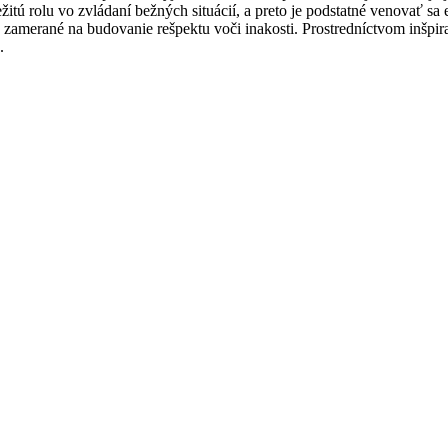
itú rolu vo zvládaní bežných situácií, a preto je podstatné venovať s
zamerané na budovanie rešpektu voči inakosti. Prostredníctvom inšpirat
.