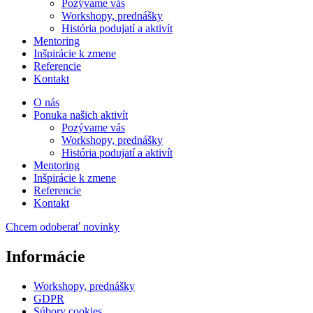
Pozývame vás
Workshopy, prednášky
História podujatí a aktivít
Mentoring
Inšpirácie k zmene
Referencie
Kontakt
O nás
Ponuka našich aktivít
Pozývame vás
Workshopy, prednášky
História podujatí a aktivít
Mentoring
Inšpirácie k zmene
Referencie
Kontakt
Chcem odoberať novinky
Informácie
Workshopy, prednášky
GDPR
Súbory cookies