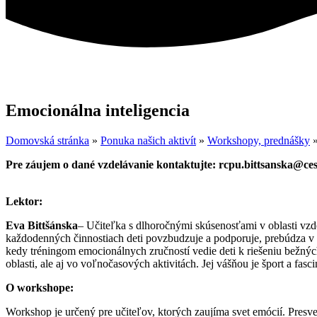
Emocionálna inteligencia
Domovská stránka
»
Ponuka našich aktivít
»
Workshopy, prednášky
Pre záujem o dané vzdelávanie kontaktujte: rcpu.bittsanska@c
Lektor:
Eva Bittšánska
– Učiteľka s dlhoročnými skúsenosťami v oblasti vz
každodenných činnostiach deti povzbudzuje a podporuje, prebúdza v ni
kedy tréningom emocionálnych zručností vedie deti k riešeniu bežných
oblasti, ale aj vo voľnočasových aktivitách. Jej vášňou je šport a fasci
O workshope:
Workshop je určený pre učiteľov, ktorých zaujíma svet emócií. Presve